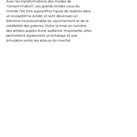
Avec les transformations des modes de
"consommation", ces grands rendez-vous du
monde l’art font aujourd’hui figure de repères dans
un écosystème éclaté, et sont devenues un
élément incontournable du rayonnement et de la
crédibilité des galeries. Outre la mise en lumière
des artistes auprès d'une audience importante, elles
permettent également un échange et une
émulation entre les acteurs du marché.
Ci-contre : notre stand lors de la foire Lille Art Up
2025
CONTACT
3 - 5, avenue Pierre Loti -
44500 La Baule
+33 6 63 01 85 74
info@tournemine.com